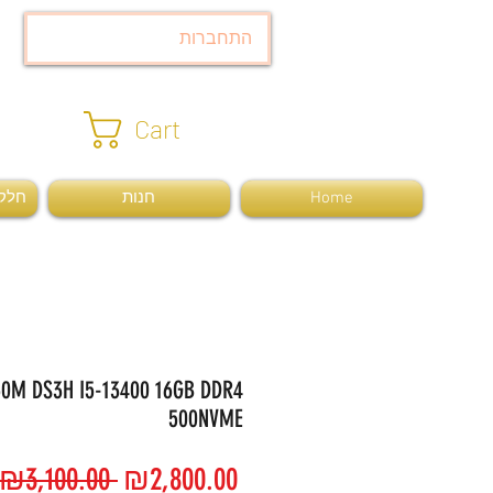
התחברות
Cart
Home
חנות
חלקי
0M DS3H I5-13400 16GB DDR4
500NVME
Regular
Sale
 ₪3,100.00 
₪2,800.00