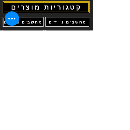
קטגוריות מוצרים
מחשבים ניידים
מחשבים נייחים
מחשבי גיימינג
מסכים וטלויזיות
גיימינג GAMING
מדפסות דיו וטונרים
ציוד היקפי
מצלמות ומוצרי אבטחה
מקלדות ועכברים
חלקי מחשבים - חומרה
מצלמות וציוד צילום
הירשם והישאר מעודכן אחר
החדשות והמבצעים שלנו