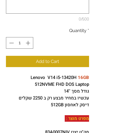
0/500
Quantity
*
Add to Cart
Lenovo V14 i5-13420H
16GB
512NVME FHD DOS Laptop
גודל מסך ''14
עכשיו במחיר מבצע רק ב 2250 שקלים
דיסק לאחסון 512GB
מפרט מוצר :
מק"ט יצרן 83A0007NIV